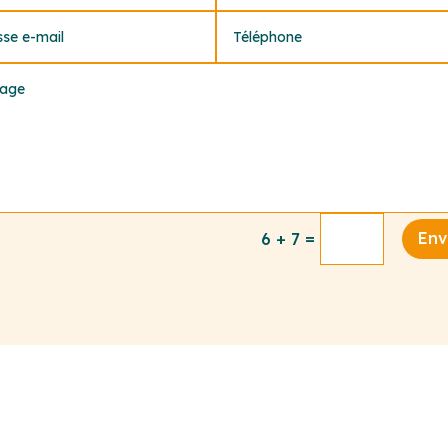
=
Env
6 + 7