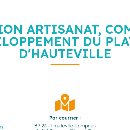
ION ARTISANAT, CO
ELOPPEMENT DU PLA
D'HAUTEVILLE

Par courrier :
BP 23 - Hauteville-Lompnes
om