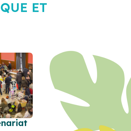
QUE ET
enariat