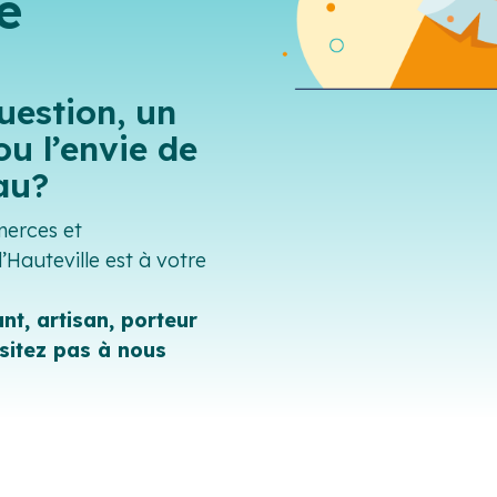
e
uestion, un
ou l’envie de
eau?
merces et
Hauteville est à votre
t, artisan, porteur
ésitez pas à nous