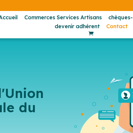
Accueil
Commerces Services Artisans
chèques
devenir adhérent
Contact
l'Union
le du