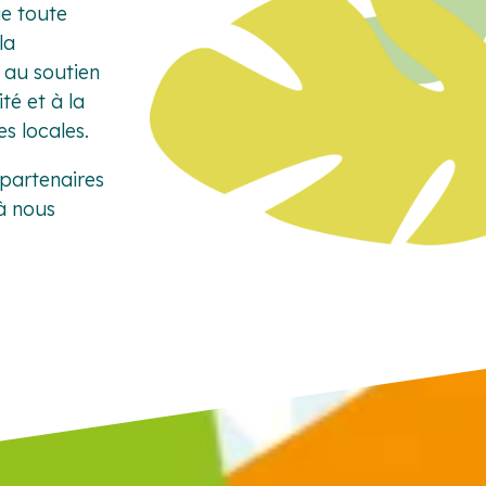
e toute
la
, au soutien
é et à la
es locales.
 partenaires
 à nous