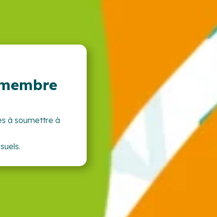
u membre
es à soumettre à
nsuels.