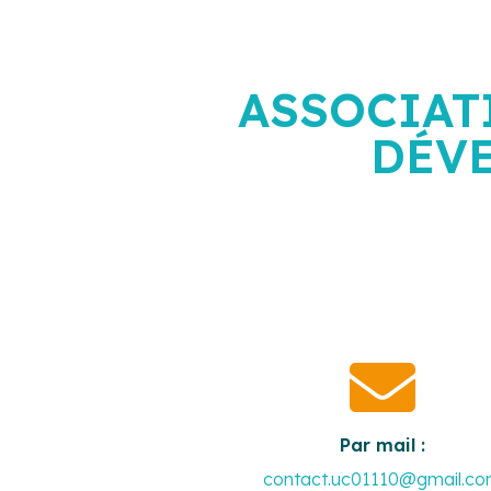
ASSOCIAT
DÉV

Par mail :
contact.uc01110@gmail.c