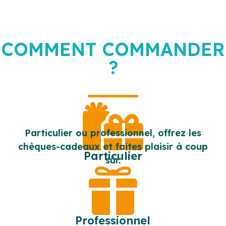
COMMENT COMMANDER
?

Particulier ou professionnel, offrez les
chèques-cadeaux et faites plaisir à coup
Particulier
sûr.

Professionnel