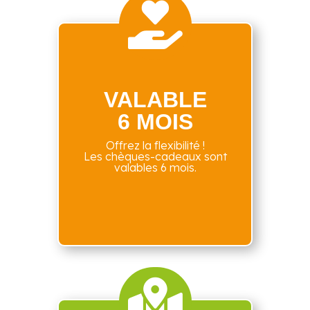

VALABLE
6 MOIS
Offrez la flexibilité !
Les chèques-cadeaux sont
valables 6 mois.
